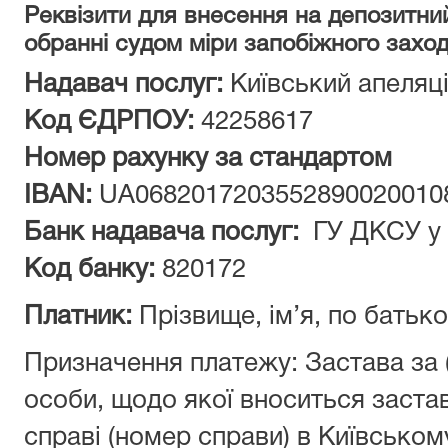
Реквізити для внесення на депозитни
обранні судом міри запобіжного заход
Надавач послуг:
Київський апеляц
Код ЄДРПОУ:
42258617
Номер рахунку за стандартом
IBAN:
UA0682017203552890020010
Банк надавача послуг:
ГУ ДКСУ у 
Код банку:
820172
Платник:
Прізвище, ім’я, по батьк
Призначення платежу: Застава за (
особи, щодо якої вноситься застава
справі (номер справи) в Київськом