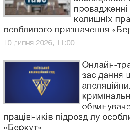
провадженні
колишніх пра
особливого призначення «Бе
10 липня 2026, 11:00
Онлайн-тра
засідання 
апеляційни
кримінальн
обвинувач
працівників підрозділу особ
«Беркут»