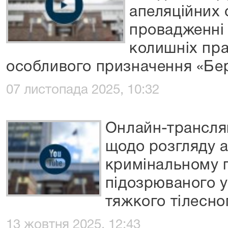
апеляційних 
провадженні
колишніх пра
особливого призначення «Бе
07 листопада 2025, 10:32
Онлайн-трансляц
щодо розгляду а
кримінальному 
підозрюваного у
тяжкого тілесн
13 жовтня 2025, 12:43