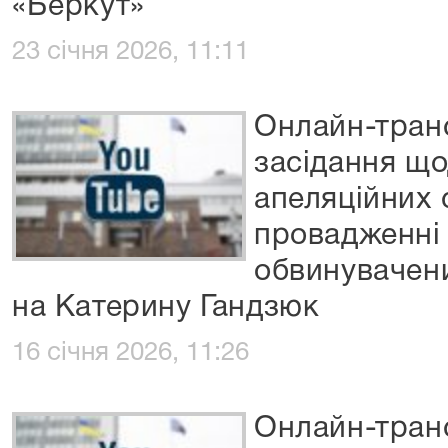
«Беркут»
23 січня 2026, 11:11
Онлайн-транс
засідання що
апеляційних 
провадженні
обвинувачени
на Катерину Гандзюк
16 січня 2026, 11:26
Онлайн-транс