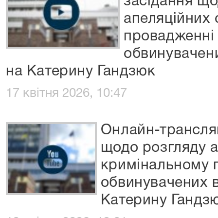
засідання що
апеляційних 
провадженні
обвинувачени
на Катерину Гандзюк
17 квітня 2026, 10:47
Онлайн-трансляц
щодо розгляду а
кримінальному 
обвинувачених в
Катерину Гандз