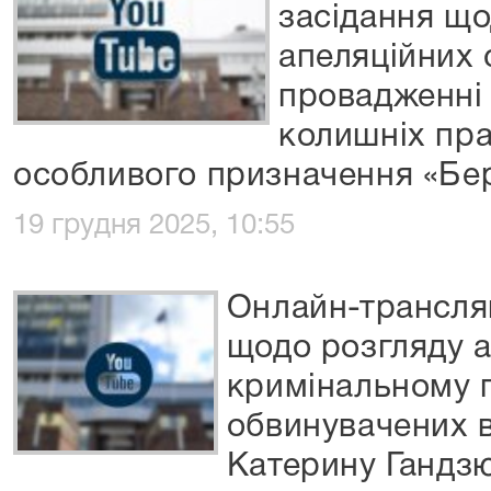
засідання що
апеляційних 
провадженні
колишніх пра
особливого призначення «Бе
19 грудня 2025, 10:55
Онлайн-трансляц
щодо розгляду а
кримінальному 
обвинувачених в
Катерину Гандз