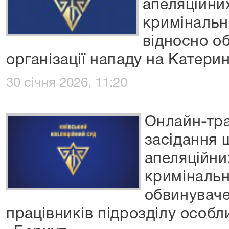
апеляційни
кримінальн
відносно о
організації нападу на Катери
30 січня 2026, 11:20
Онлайн-тра
засідання 
апеляційни
кримінальн
обвинувач
працівників підрозділу особ