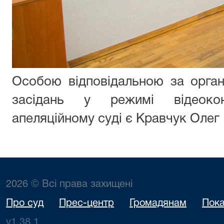
Особою відповідальною за орган
засідань у режимі відеоко
апеляційному суді є Кравчук Олег 
2026 © Всі права захищені
Про суд
Прес-центр
Громадянам
Пока
v1.38.1