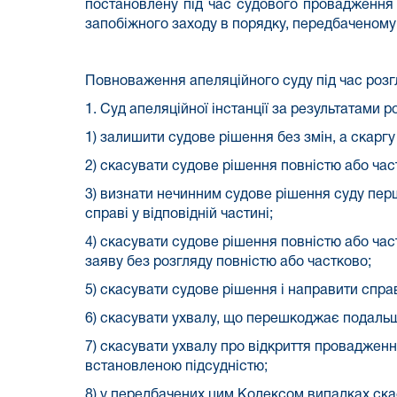
постановлену під час судового провадження в
запобіжного заходу в порядку, передбаченому 
Повноваження апеляційного суду під час роз
1. Суд апеляційної інстанції за результатами 
1) залишити судове рішення без змін, а скарг
2) скасувати судове рішення повністю або част
3) визнати нечинним судове рішення суду перш
справі у відповідній частині;
4) скасувати судове рішення повністю або час
заяву без розгляду повністю або частково;
5) скасувати судове рішення і направити справ
6) скасувати ухвалу, що перешкоджає подальш
7) скасувати ухвалу про відкриття провадженн
встановленою підсудністю;
8) у передбачених цим Кодексом випадках скас