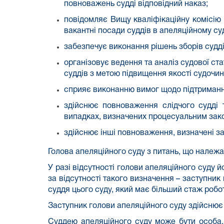
повноважень судді відповідний наказ;
повідомляє Вищу кваліфікаційну комісію 
вакантні посади суддів в апеляційному суд
забезпечує виконання рішень зборів судді
організовує ведення та аналіз судової ст
суддів з метою підвищення якості судочин
сприяє виконанню вимог щодо підтримання 
здійснює повноваження слідчого судді 
випадках, визначених процесуальним зак
здійснює інші повноваження, визначені з
Голова апеляційного суду з питань, що належа
У разі відсутності голови апеляційного суду 
за відсутності такого визначення – заступник 
суддя цього суду, який має більший стаж робот
Заступник голови
апеляційного суду здійснює
Суддею апеляційного суду може бути особа, 