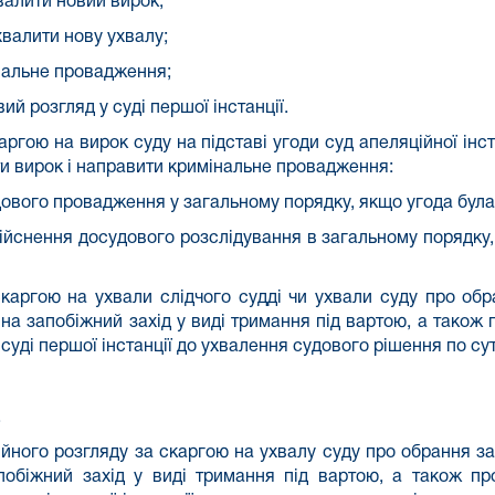
валити новий вирок;
хвалити нову ухвалу;
інальне провадження;
ий розгляд у суді першої інстанції.
аргою на вирок суду на підставі угоди суд апеляційної інст
ати вирок і направити кримінальне провадження:
удового провадження у загальному порядку, якщо угода бул
дійснення досудового розслідування в загальному порядку,
скаргою на ухвали слідчого судді чи ухвали суду про обр
 на запобіжний захід у виді тримання під вартою, а також
уді першої інстанції до ухвалення судового рішення по суті
.
ного розгляду за скаргою на ухвалу суду про обрання за
побіжний захід у виді тримання під вартою, а також п