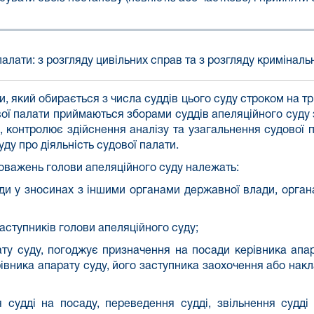
палати: з розгляду цивільних справ
та
з розгляду криміналь
, який обирається з числа суддів цього суду строком на тр
вої палати приймаються зборами суддів апеляційного суду 
, контролює здійснення аналізу та узагальнення судової п
ду про діяльність судової палати.
оважень голови апеляційного суду належать:
ди у зносинах з іншими органами державної влади, орга
аступників голови апеляційного суду;
ту суду, погоджує призначення на посади керівника апар
івника апарату суду, його заступника заохочення або нак
 судді на посаду, переведення судді, звільнення судді