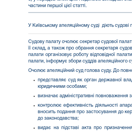
частини першої цієї статті.
У Київському апеляційному суді діють
судові 
Судову палату очолює секретар судової палати
її склад, а також про обрання секретаря судо
палати організовує роботу відповідної палати
палати, інформує збори суддів апеляційного су
Очолює апеляційний суд
голова суду.
До повн
представляє суд як орган державної вла
юридичними особами;
визначає адміністративні повноваження з
контролює ефективність діяльності апара
вносить подання про застосування до кер
до законодавства;
видає на підставі акта про призначення