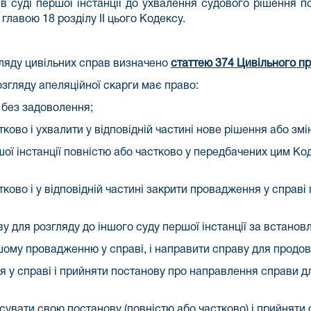
 суді першої інстанції до ухвалення судового рішення п
главою 18 розділу II цього Кодексу.
гляду цивільних справ визначено
статтею 374 Цивільного пр
розгляду апеляційної скарги має право:
у без задоволення;
ково і ухвалити у відповідній частині нове рішення або змі
ої інстанції повністю або частково у передбачених цим Ко
тково і у відповідній частині закрити провадження у справ
у для розгляду до іншого суду першої інстанції за встанов
ому провадженню у справі, і направити справу для продовж
я у справі і прийняти постанову про направлення справи для
увати свою постанову (повністю або частково) і прийняти о