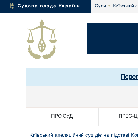
Київський а
Судова влада України
Суди
•
Перел
ПРО СУД
ПРЕС-Ц
Київський апеляційний суд діє на підставі
Ко