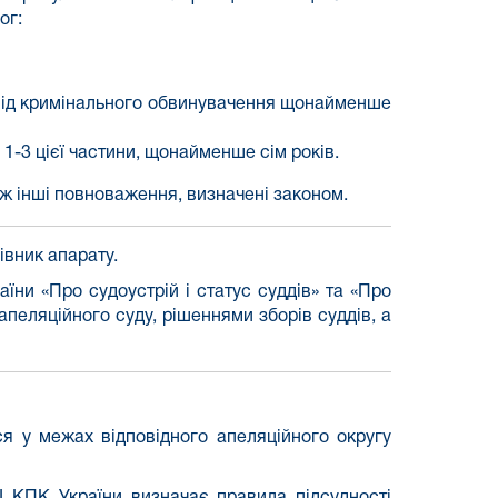
ог:
у від кримінального обвинувачення щонайменше
и 1-3 цієї частини, щонайменше сім років.
ж інші повноваження, визначені законом.
івник апарату.
їни «Про судоустрій і статус суддів» та «Про
еляційного суду, рішеннями зборів суддів, а
ся у межах відповідного апеляційного округу
у І КПК України
визначає правила підсудності