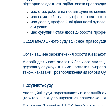
підтвердила здатність здійснювати правосуддя 
має стаж роботи на посаді судді не менше 
має науковий ступінь у сфері права та ст
має досвід професійної діяльності адвок
сім років;
має сукупний стаж (досвід) роботи (профес
Суддя апеляційного суду здійснює правосуддя
Організаційне забезпечення роботи Київськог
У своїй діяльності апарат Київського апеляці
державну службу», іншими нормативно-правов
також наказами і розпорядженнями Голови Суд
Підсудність суду
Апеляційні суди переглядають в апеляційном
(території, на яку поширюються повноваження 
Так,
глава 2 розділу І ЦПК України
визначає