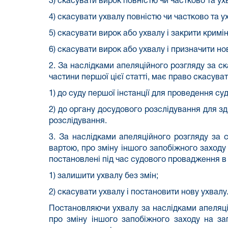
3) скасувати вирок повністю чи частково та ух
4) скасувати ухвалу повністю чи частково та у
5) скасувати вирок або ухвалу і закрити крим
6) скасувати вирок або ухвалу і призначити нов
2. За наслідками апеляційного розгляду за ск
частини першої цієї статті, має право скасув
1) до суду першої інстанції для проведення с
2) до органу досудового розслідування для з
розслідування.
3. За наслідками апеляційного розгляду за 
вартою, про зміну іншого запобіжного заходу
постановлені під час судового провадження в с
1) залишити ухвалу без змін;
2) скасувати ухвалу і постановити нову ухвалу
Постановляючи ухвалу за наслідками апеляцій
про зміну іншого запобіжного заходу на за