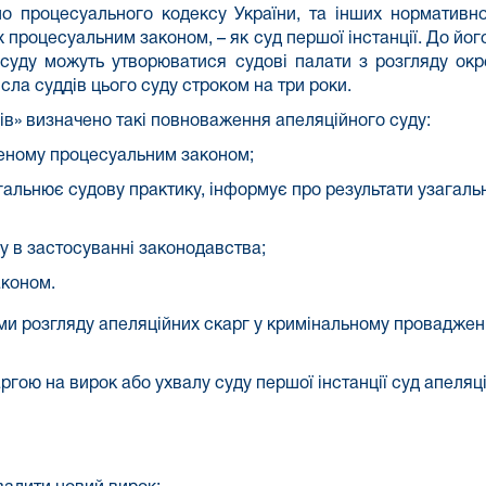
о процесуального кодексу України,
та інших нормативно-
их процесуальним законом, – як суд першої інстанції.
До його
о суду можуть утворюватися судові палати з розгляду ок
сла суддів цього суду строком на три роки.
ів»
визначено такі повноваження апеляційного суду:
леному процесуальним законом;
агальнює судову практику, інформує про результати узагальн
 в застосуванні законодавства;
аконом.
ми розгляду апеляційних скарг у кримінальному провадже
ргою на вирок або ухвалу суду першої інстанції суд апеляці