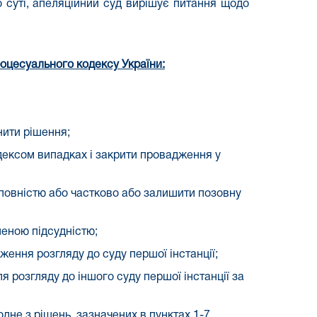
о суті, апеляційний суд вирішує питання щодо
оцесуального кодексу України:
нити рішення;
дексом випадках і закрити провадження у
і повністю або частково або залишити позовну
леною підсудністю;
ення розгляду до суду першої інстанції;
 розгляду до іншого суду першої інстанції за
дне з рішень, зазначених в пунктах 1-7