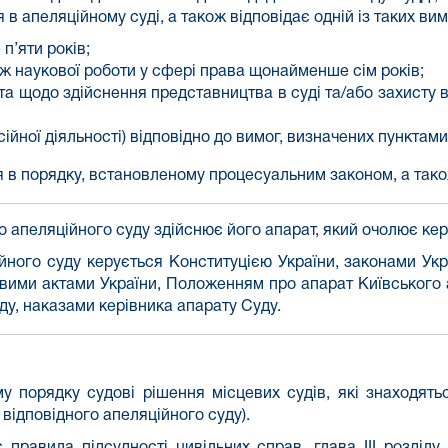
в апеляційному суді, а також відповідає одній із таких вим
п’яти років;
аж наукової роботи у сфері права щонайменше сім років;
ата щодо здійснення представництва в суді та/або захист
ійної діяльності) відповідно до вимог, визначених пунктам
 в порядку, встановленому процесуальним законом, а тако
о апеляційного суду здійснює його
апарат
, який очолює
кер
йного суду керується Конституцією України, законами Укра
ими актами України, Положенням про апарат Київського ап
у, наказами керівника апарату Суду.
у порядку судові рішення місцевих судів, які знаходять
відповідного апеляційного суду).
 правила підсудності цивільних справ,
глава ІІІ розділ