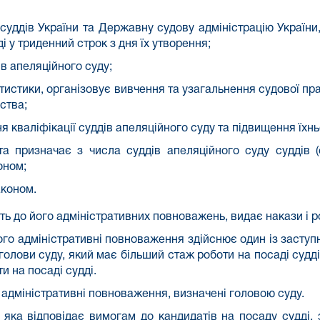
суддів України та Державну судову адміністрацію України
і у триденний строк з дня їх утворення;
в апеляційного суду;
атистики, організовує вивчення та узагальнення судової п
ства;
кваліфікації суддів апеляційного суду та підвищення їхнь
та призначає з числа суддів апеляційного суду суддів 
оном;
аконом.
ть до його адміністративних повноважень, видає накази і 
його адміністративні повноваження здійснює один із заступ
голови суду, який має більший стаж роботи на посаді судді,
и на посаді судді.
 адміністративні повноваження, визначені головою суду.
яка відповідає вимогам до кандидатів на посаду судді, 