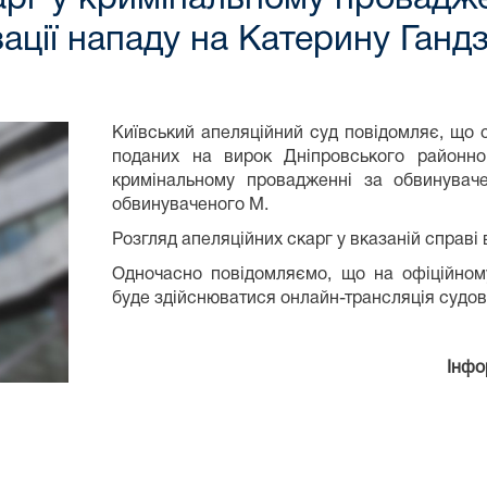
зації нападу на Катерину Ганд
Київський апеляційний суд повідомляє, що с
поданих на вирок Дніпровського районн
кримінальному провадженні за обвинува
обвинуваченого М.
Розгляд апеляційних скарг у вказаній справі в
Одночасно повідомляємо, що на офіційному
буде здійснюватися онлайн-трансляція судов
Інфо