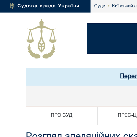
Київський а
Судова влада України
Суди
•
Перел
ПРО СУД
ПРЕС-Ц
Розгляд апеляційних ск