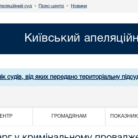
пеляційний суд
Прес-центр
Новини
•
•
Київський апеляцій
ік судів, від яких передано територіальну підсуд
ЕНТР
ГРОМАДЯНАМ
ПОКАЗНИК
арг у кримінальному провадже