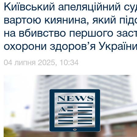
Київський апеляційний су
вартою киянина, який пі
на вбивство першого зас
охорони здоров’я Україн
04 липня 2025, 10:34