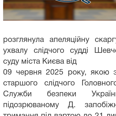
розглянула апеляційну скар
ухвалу слідчого судді Шевч
суду міста Києва від
09 червня 2025 року, якою 
старшого слідчого Головног
Служби безпеки Украї
підозрюваному Д. запобіж