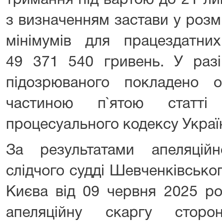
тримання під вартою до 21 л
з визначенням застави у розм
мінімумів для працездатни
49 371 540 гривень. У разі
підозрюваного покладено об
частиною п`ятою статті
процесуального кодексу Украї
За результатами апеляцій
слідчого судді Шевченківсько
Києва від 09 червня 2025 ро
апеляційну скаргу стор