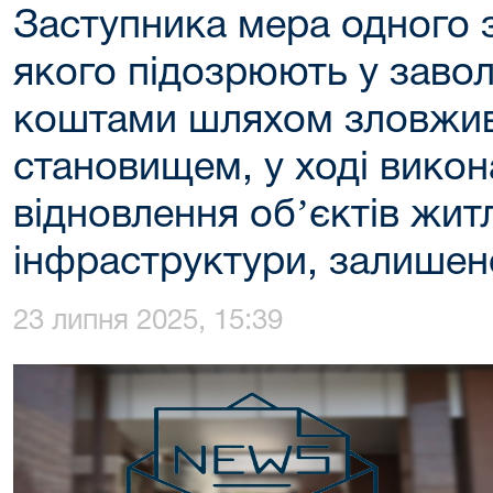
Заступника мера одного з
якого підозрюють у заво
коштами шляхом зловжи
становищем, у ході викон
відновлення обʼєктів житл
інфраструктури, залишен
23 липня 2025, 15:39