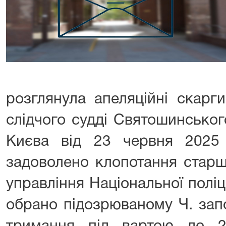
розглянула апеляційні скарг
слідчого судді Святошинськог
Києва від 23 червня 2025
задоволено клопотання старш
управління Національної поліці
обрано підозрюваному Ч. запо