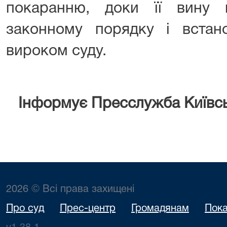
покаранню, доки її вину
законному порядку і встан
вироком суду.
Інформує Пресслужба Київсь
2026 © Всі права захищені
Про суд
Прес-центр
Громадянам
Пока