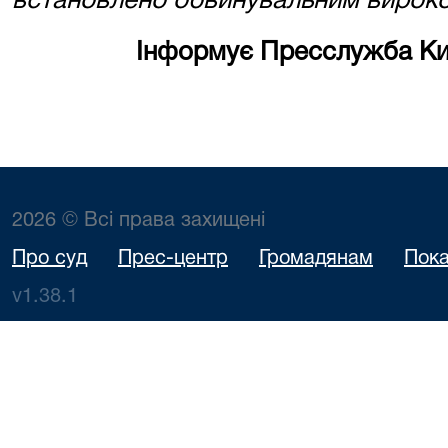
встановлено
обвинувальним вироко
Інформує Пресслужба Киї
2026 © Всі права захищені
Про суд
Прес-центр
Громадянам
Пока
v1.38.1