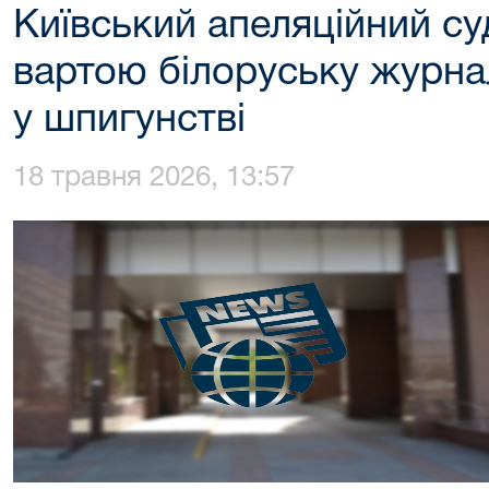
Київський апеляційний су
вартою білоруську журна
у шпигунстві
18 травня 2026, 13:57