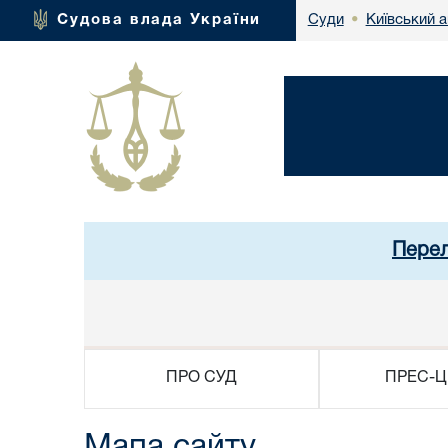
Київський а
Судова влада України
Суди
•
Перел
ПРО СУД
ПРЕС-Ц
Мапа сайту